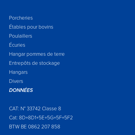
Porcheries
Étables pour bovins
Poulaillers
Écuries
Hangar p
ommes de terre
Entrepôts de s
tockage
Hangars
Divers
DONNÉES
CAT: N° 33742 Classe 8
Cat: 8D+8D1+5E+5G+5F+5F2
BTW BE 0862 207 858